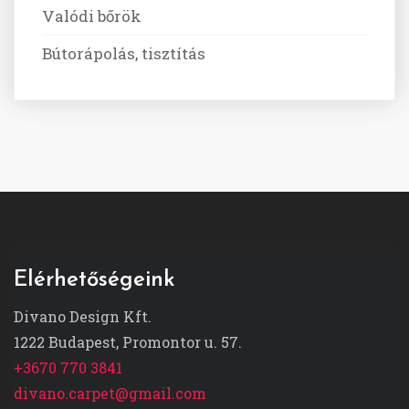
Valódi bőrök
Bútorápolás, tisztítás
Elérhetőségeink
Divano Design Kft.
1222 Budapest, Promontor u. 57.
+3670 770 3841
divano.carpet@gmail.com