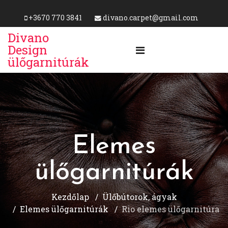
+3670 770 3841
divano.carpet@gmail.com
Divano
Design
ülőgarnitúrák
Elemes
ülőgarnitúrák
Kezdőlap
Ülőbútorok, ágyak
Elemes ülőgarnitúrák
Rio elemes ülőgarnitúra