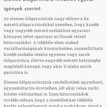
igények szerint
Az elemes ülőgarnitúrák nagy előnye a fix
méretű ülőgarnitúrákkal szemben, hogy kisebb
vagy nagyobb méretű szobákhoz egyaránt
könnyen lehet igazítani az Önnek tetsző
bútorcsaládot. A többféle elem szabad
variálhatóságának köszönhetően, összeállítható
kisebb szobába ideális egyenes vagy sarok
ülőgarnitúra, illetve nagyobb méretű helyiségbe
megfelelő kanapé, vagy akár U alakú sarok
garnitúra is.
Elemes ülőgarnitúráink rendelhetőek ágyazható,
ágyneműtartós kivitelben, sőt akár relax nyíló
foteles változatban is. Ezen bútorcsaládok
további előnye, hogy a modellekhez többféle
karfát választhatunk mind a praktikum, mind a