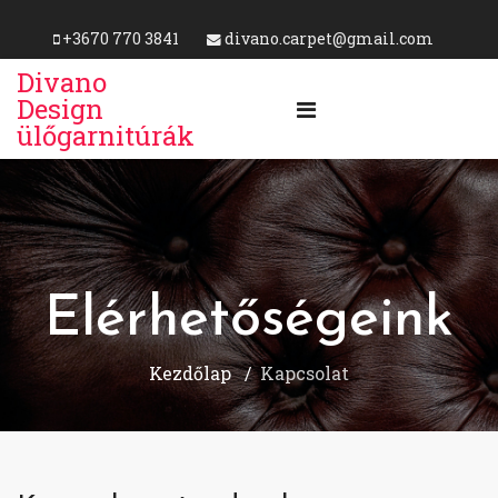
+3670 770 3841
divano.carpet@gmail.com
Divano
Design
ülőgarnitúrák
Elérhetőségeink
Kezdőlap
Kapcsolat