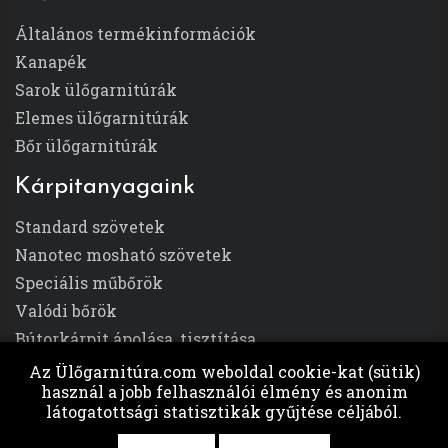
Általános termékinformációk
Kanapék
Sarok ülőgarnitúrák
Elemes ülőgarnitúrák
Bőr ülőgarnitúrák
Kárpitanyagaink
Standard szövetek
Nanotec mosható szövetek
Speciális műbőrök
Valódi bőrök
Bútorkárpit ápolása, tisztítása
Az Ülőgarnitúra.com weboldal cookie-kat (sütik)
használ a jobb felhasználói élmény és anonim
látogatottsági statisztikák gyűjtése céljából.
Divano Design Kft. © 2026 -
ulogarnitura.com
-
Minden jog fenntartva.