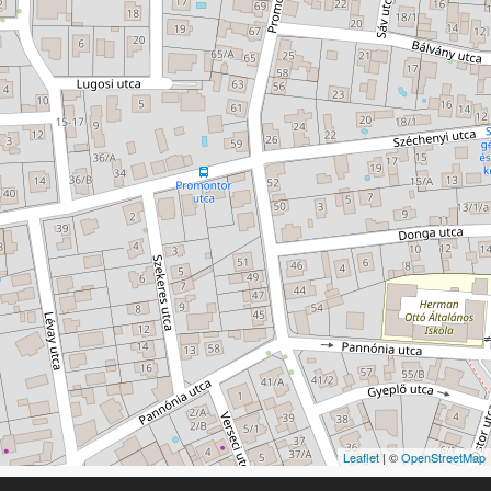
Leaflet
| ©
OpenStreetMap