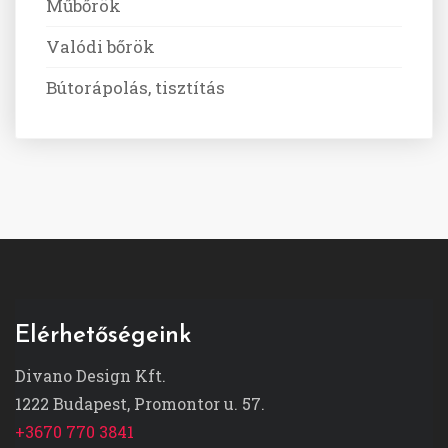
Műbőrök
Valódi bőrök
Bútorápolás, tisztítás
Elérhetőségeink
Divano Design Kft.
1222 Budapest, Promontor u. 57.
+3670 770 3841