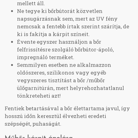
mellett áll.
Ne tegye ki bőrbútorát közvetlen
napsugárzásnak sem, mert az UV fény
nemcsak a fentebb írtak szerint szárítja, de
ki is fakítja a kárpit színeit.
Évente egyszer használjon a bőr
felfrissítésre szolgáló bőrbútor-ápoló,
impregnáló terméket.
Semmilyen esetben ne alkalmazzon
oldószeres, szilikonos vagy egyéb
vegyszeres tisztítást a bőr /műbőr
ülőgarnitúrán, mert helyrehozhatatlanul
tönkreteheti azt!
Fentiek betartásával a bőr élettartama javul, így
hosszú időn keresztül élvezheti eredeti
szépségét, puhaságát.