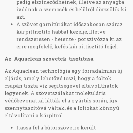
pedig elszíneződhetnek, illetve az anyagba
ivódnak a szemcsék és belülről dörzsölik ki
azt.
A szövet garnitúrákat időszakosan száraz
kárpittisztító habbal kezelje, illetve
rendszeresen - hetente - porszívózza ki az
erre megfelelő, kefés kárpittisztító fejjel.
Az Aquaclean szövetek tisztítása
Az Aquaclean technológia egy forradalmian új
eljárás, amely lehetővé teszi, hogy a foltok
csupán tiszta víz segítségével eltávolíthatók
legyenek. A szövetszálakat molekuláris
védőbevonattal látták el a gyártás során, így
szennytaszítóvá váltak, és a foltokat könnyű
eltávolítani a kárpitról.
Itassa fel a bútorszövetre került