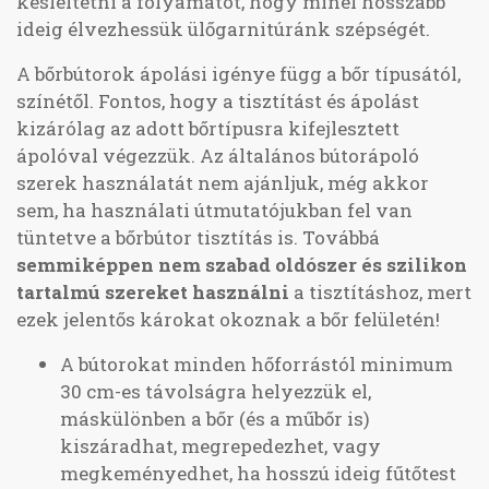
késleltetni a folyamatot, hogy minél hosszabb
ideig élvezhessük ülőgarnitúránk szépségét.
A bőrbútorok ápolási igénye függ a bőr típusától,
színétől. Fontos, hogy a tisztítást és ápolást
kizárólag az adott bőrtípusra kifejlesztett
ápolóval végezzük. Az általános bútorápoló
szerek használatát nem ajánljuk, még akkor
sem, ha használati útmutatójukban fel van
tüntetve a bőrbútor tisztítás is. Továbbá
semmiképpen nem szabad oldószer és szilikon
tartalmú szereket használni
a tisztításhoz, mert
ezek jelentős károkat okoznak a bőr felületén!
A bútorokat minden hőforrástól minimum
30 cm-es távolságra helyezzük el,
máskülönben a bőr (és a műbőr is)
kiszáradhat, megrepedezhet, vagy
megkeményedhet, ha hosszú ideig fűtőtest