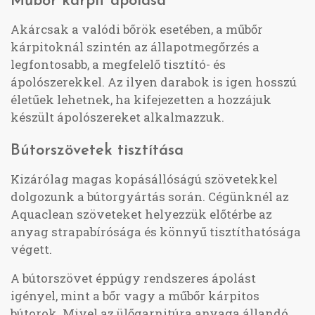
Műbőr kárpit ápolása
Akárcsak a valódi bőrök esetében, a műbőr
kárpitoknál szintén az állapotmegőrzés a
legfontosabb, a megfelelő tisztító- és
ápolószerekkel. Az ilyen darabok is igen hosszú
életűek lehetnek, ha kifejezetten a hozzájuk
készült ápolószereket alkalmazzuk.
Bútorszövetek tisztítása
Kizárólag magas kopásállóságú szövetekkel
dolgozunk a bútorgyártás során. Cégünknél az
Aquaclean szöveteket helyezzük előtérbe az
anyag strapabírósága és könnyű tisztíthatósága
végett.
A bútorszövet éppúgy rendszeres ápolást
igényel, mint a bőr vagy a műbőr kárpitos
bútorok. Mivel az ülőgarnitúra anyaga állandó