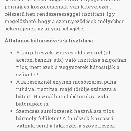
pornak és koszolódásnak van kitéve, ezért
célszerű heti rendszerességgel tisztítani. Így
megelőzhető, hogy a szennyeződések mélyebben
bekerüljenek az anyag belsejébe.
Általános bútorszövetek tisztítása
A kárpitrészek szerves oldószerrel (pl.
aceton, benzin, stb.) való tisztítása szigorúan
tilos, mert ezek a vegyszerek károsítják a
szövetet!
A fa részeknél enyhén mosószeres, puha
ruhával tisztítsa, majd törölje szárazra a
bútort. Használható fabútorokra való
bútorápoló is.
Szemcsés súrolószerek használata tilos
bármely felületen! A fa részek karcossá
válnak, sérül a lakkozás, a szövetrészek