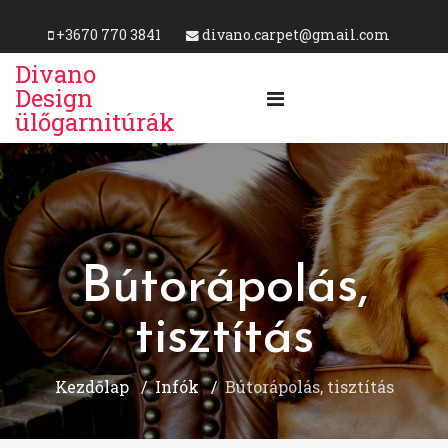
+3670 770 3841
divano.carpet@gmail.com
Divano
Design
ülőgarnitúrák
Bútorápolás,
tisztítás
Kezdőlap
Infók
Bútorápolás, tisztítás