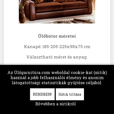
Ülőbútor méretei
Kanapé: 185-205-225x98x75 cm
Választható méret és anyag.
Az Ülőgarnitúra.com weboldal cookie-kat (sütik)
használ a jobb felhasználói élmény és anonim
látogatottsági statisztikák gyűjtése céljából.
029-es kanapé
RENDBEN!
Sütik tiltása
Bővebben a sütikről