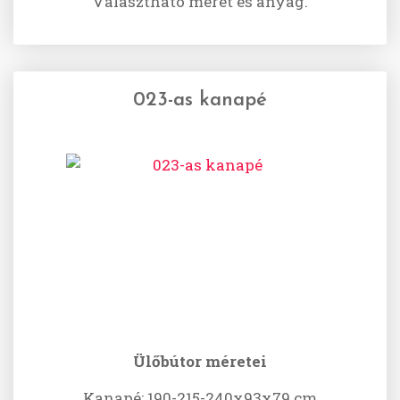
Választható méret és anyag.
023-as kanapé
Ülőbútor méretei
Kanapé: 190-215-240x93x79 cm