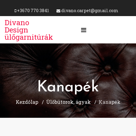
+3670 770 3841
divano.carpet@gmail.com
Divano
Design
ülőgarnitúrák
Kanapék
Kezdőlap
Ülőbútorok, ágyak
Kanapék