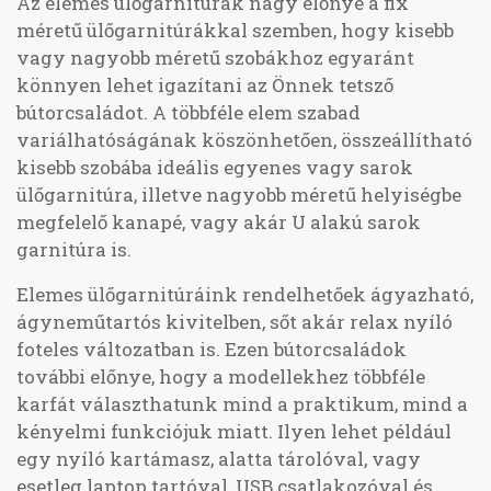
Az elemes ülőgarnitúrák nagy előnye a fix
méretű ülőgarnitúrákkal szemben, hogy kisebb
vagy nagyobb méretű szobákhoz egyaránt
könnyen lehet igazítani az Önnek tetsző
bútorcsaládot. A többféle elem szabad
variálhatóságának köszönhetően, összeállítható
kisebb szobába ideális egyenes vagy sarok
ülőgarnitúra, illetve nagyobb méretű helyiségbe
megfelelő kanapé, vagy akár U alakú sarok
garnitúra is.
Elemes ülőgarnitúráink rendelhetőek ágyazható,
ágyneműtartós kivitelben, sőt akár relax nyíló
foteles változatban is. Ezen bútorcsaládok
további előnye, hogy a modellekhez többféle
karfát választhatunk mind a praktikum, mind a
kényelmi funkciójuk miatt. Ilyen lehet például
egy nyíló kartámasz, alatta tárolóval, vagy
esetleg laptop tartóval, USB csatlakozóval és