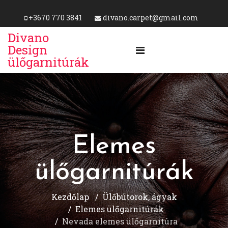
+3670 770 3841
divano.carpet@gmail.com
Divano
Design
ülőgarnitúrák
Elemes
ülőgarnitúrák
Kezdőlap
Ülőbútorok, ágyak
Elemes ülőgarnitúrák
Nevada elemes ülőgarnitúra