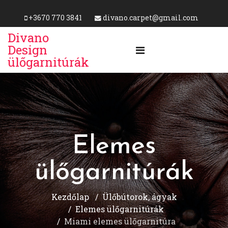
+3670 770 3841
divano.carpet@gmail.com
Divano
Design
ülőgarnitúrák
Elemes
ülőgarnitúrák
Kezdőlap
Ülőbútorok, ágyak
Elemes ülőgarnitúrák
Miami elemes ülőgarnitúra