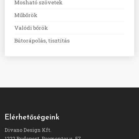
Mosható szövetek
Műbőrök
Valódi bőrök
Bútorápolás, tisztítás
Elérhetőségeink
Divano Design Kft.
1222 Budapest, Promontor u. 57.