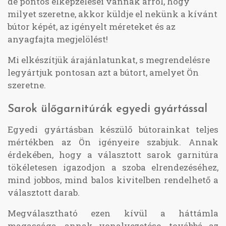
de pontos elképzelései vannak arról, hogy
milyet szeretne, akkor küldje el nekünk a kívánt
bútor képét, az igényelt méreteket és az
anyagfajta megjelölést!
Mi elkészítjük árajánlatunkat, s megrendelésre
legyártjuk pontosan azt a bútort, amelyet Ön
szeretne.
Sarok ülőgarnitúrák egyedi gyártással
Egyedi gyártásban készülő bútorainkat teljes
mértékben az Ön igényeire szabjuk. Annak
érdekében, hogy a választott sarok garnitúra
tökéletesen igazodjon a szoba elrendezéséhez,
mind jobbos, mind balos kivitelben rendelhető a
választott darab.
Megválasztható ezen kívül a háttámla
magassága, annak vonalvezetése, továbbá az