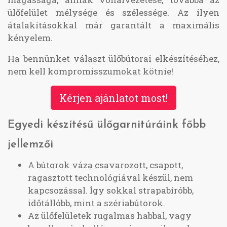
ülőfelület mélysége és szélessége. Az ilyen
átalakításokkal már garantált a maximális
kényelem.
Ha bennünket választ ülőbútorai elkészítéséhez,
nem kell kompromisszumokat kötnie!
Kérjen ajánlatot most!
Egyedi készítésű ülőgarnitúráink főbb
jellemzői
A bútorok váza csavarozott, csapott,
ragasztott technológiával készül, nem
kapcsozással. Így sokkal strapabíróbb,
időtállóbb, mint a szériabútorok.
Az ülőfelületek rugalmas habbal, vagy