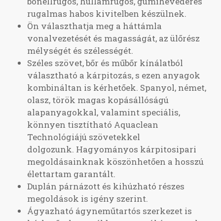
bonellrugós, hullámrugós, gumihevederes
rugalmas habos kivitelben készülnek.
Ön választhatja meg a háttámla
vonalvezetését és magasságát, az ülőrész
mélységét és szélességét.
Széles szövet, bőr és műbőr kínálatból
választható a kárpitozás, s ezen anyagok
kombináltan is kérhetőek. Spanyol, német,
olasz, török magas kopásállóságú
alapanyagokkal, valamint speciális,
könnyen tisztítható Aquaclean
Technológiájú szövetekkel
dolgozunk. Hagyományos kárpitosipari
megoldásainknak köszönhetően a hosszú
élettartam garantált.
Duplán párnázott és kihúzható részes
megoldások is igény szerint.
Ágyazható ágyneműtartós szerkezet is