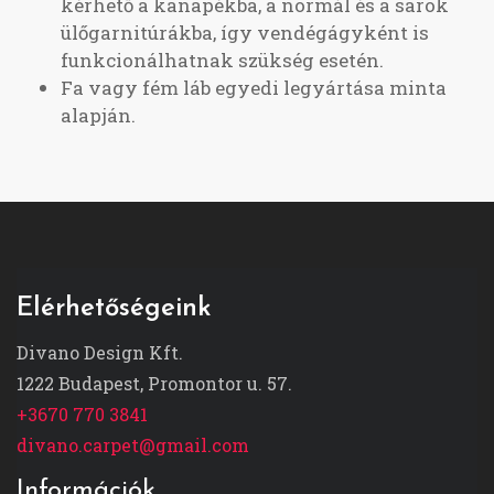
kérhető a kanapékba, a normál és a sarok
ülőgarnitúrákba, így vendégágyként is
funkcionálhatnak szükség esetén.
Fa vagy fém láb egyedi legyártása minta
alapján.
Elérhetőségeink
Divano Design Kft.
1222 Budapest, Promontor u. 57.
+3670 770 3841
divano.carpet@gmail.com
Információk