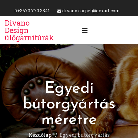
+3670 770 3841
divano.carpet@gmail.com
Divano
Design
ülőgarnitúrák
Egyedi
bútorgyártás
méretre
Kezdőlap
Egyedi bútorgyártás